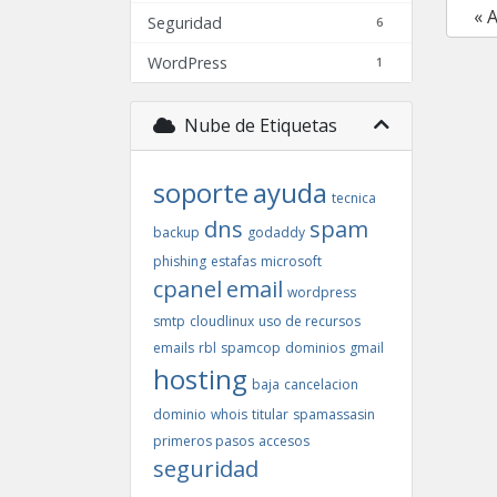
« 
Seguridad
6
WordPress
1
Nube de Etiquetas
soporte
ayuda
tecnica
dns
spam
backup
godaddy
phishing
estafas
microsoft
cpanel
email
wordpress
smtp
cloudlinux
uso de recursos
emails
rbl
spamcop
dominios
gmail
hosting
baja
cancelacion
dominio
whois
titular
spamassasin
primeros pasos
accesos
seguridad