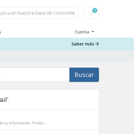
0
Carro de Pedidos
s
Cuenta
Saber más
Buscar
il'
e tu información. Podés...