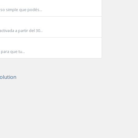
eso simple que podés...
ivada a partir del 30...
para que tu...
lution