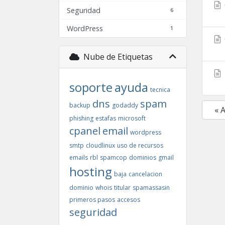
Seguridad
6
WordPress
1
Nube de Etiquetas
soporte
ayuda
tecnica
dns
spam
backup
godaddy
« 
phishing
estafas
microsoft
cpanel
email
wordpress
smtp
cloudlinux
uso de recursos
emails
rbl
spamcop
dominios
gmail
hosting
baja
cancelacion
dominio
whois
titular
spamassasin
primeros pasos
accesos
seguridad