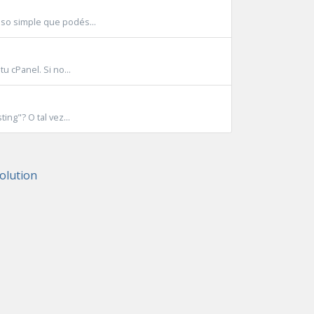
eso simple que podés...
u cPanel. Si no...
ng"? O tal vez...
lution