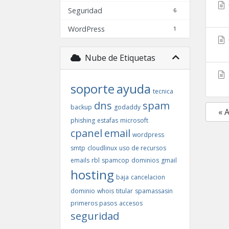
Seguridad
6
WordPress
1
Nube de Etiquetas
soporte
ayuda
tecnica
dns
spam
backup
godaddy
« 
phishing
estafas
microsoft
cpanel
email
wordpress
smtp
cloudlinux
uso de recursos
emails
rbl
spamcop
dominios
gmail
hosting
baja
cancelacion
dominio
whois
titular
spamassasin
primeros pasos
accesos
seguridad