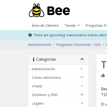
Área de Clientes
Tienda
Preguntas F
There are upcoming maintenance events which 
Administración
Preguntas Frecuentes - FAQ
Categorías
T
Administración
5
Correo electrónico
17
cPanel
7
Bee
TDS
Dominios y DNS
10
Legales
3
El 