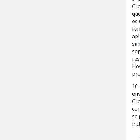
Cli
que
es 
fun
apl
sim
sop
res
Hos
pro
10-
env
Cli
con
se 
inc