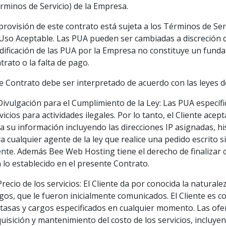
rminos de Servicio) de la Empresa.
provisión de este contrato está sujeta a los Términos de Ser
Uso Aceptable. Las PUA pueden ser cambiadas a discreción d
ificación de las PUA por la Empresa no constituye un fund
trato o la falta de pago.
e Contrato debe ser interpretado de acuerdo con las leyes d
Divulgación para el Cumplimiento de la Ley: Las PUA especí
vicios para actividades ilegales. Por lo tanto, el Cliente ace
a su información incluyendo las direcciones IP asignadas, hist
a cualquier agente de la ley que realice una pedido escrito s
ente. Además Bee Web Hosting tiene el derecho de finalizar 
 lo establecido en el presente Contrato.
Precio de los servicios: El Cliente da por conocida la naturale
gos, que le fueron inicialmente comunicados. El Cliente es
 tasas y cargos especificados en cualquier momento. Las ofe
uisición y mantenimiento del costo de los servicios, incluy