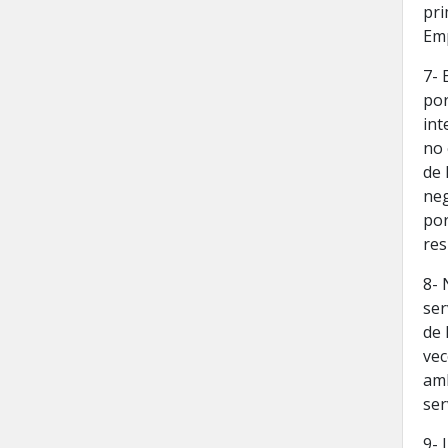
pri
Emp
7- 
por
int
no 
de 
neg
por
res
8- 
ser
de 
vec
amb
ser
9- 