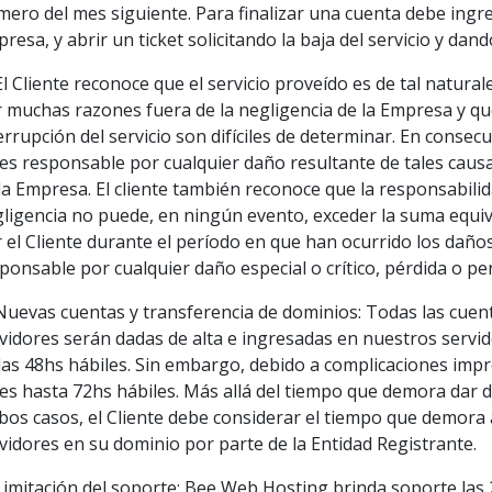
mero del mes siguiente. Para finalizar una cuenta debe ingresa
resa, y abrir un ticket solicitando la baja del servicio y dan
El Cliente reconoce que el servicio proveído es de tal natur
 muchas razones fuera de la negligencia de la Empresa y qu
errupción del servicio son difíciles de determinar. En consec
es responsable por cualquier daño resultante de tales causas
la Empresa. El cliente también reconoce que la responsabili
ligencia no puede, en ningún evento, exceder la suma equiv
 el Cliente durante el período en que han ocurrido los dañ
ponsable por cualquier daño especial o crítico, pérdida o per
Nuevas cuentas y transferencia de dominios: Todas las cuen
vidores serán dadas de alta e ingresadas en nuestros serv
las 48hs hábiles. Sin embargo, debido a complicaciones imp
es hasta 72hs hábiles. Más allá del tiempo que demora dar de
os casos, el Cliente debe considerar el tiempo que demora 
vidores en su dominio por parte de la Entidad Registrante.
Limitación del soporte: Bee Web Hosting brinda soporte las 2