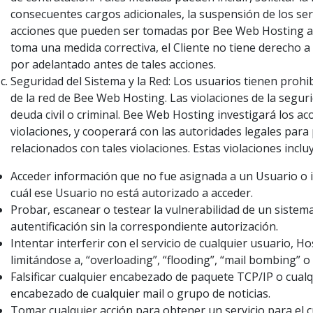
consecuentes cargos adicionales, la suspensión de los serv
acciones que pueden ser tomadas por Bee Web Hosting a s
toma una medida correctiva, el Cliente no tiene derecho 
por adelantado antes de tales acciones.
Seguridad del Sistema y la Red: Los usuarios tienen prohib
de la red de Bee Web Hosting. Las violaciones de la seguri
deuda civil o criminal. Bee Web Hosting investigará los a
violaciones, y cooperará con las autoridades legales par
relacionados con tales violaciones. Estas violaciones incluy
Acceder información que no fue asignada a un Usuario o i
cuál ese Usuario no está autorizado a acceder.
Probar, escanear o testear la vulnerabilidad de un sistema
autentificación sin la correspondiente autorización.
Intentar interferir con el servicio de cualquier usuario, H
limitándose a, “overloading”, “flooding”, “mail bombing” o 
Falsificar cualquier encabezado de paquete TCP/IP o cualq
encabezado de cualquier mail o grupo de noticias.
Tomar cualquier acción para obtener un servicio para el c