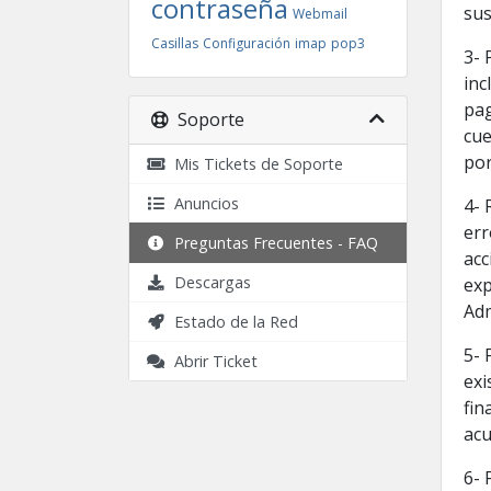
contraseña
sus
Webmail
Casillas
Configuración
imap
pop3
3- 
inc
pag
Soporte
cue
por
Mis Tickets de Soporte
Anuncios
4- 
err
Preguntas Frecuentes - FAQ
acc
Descargas
exp
Adm
Estado de la Red
5- 
Abrir Ticket
exi
fin
ac
6- 