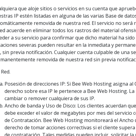
lquiera que aloje sitios o servicios en su cuenta que apru
stras IP estén listadas en alguna de las varias Base de da
omáticamente removida de nuestra red. El servicio no será 
ed acuerde en eliminar todos los rastros del material ofens
eder a su servicio para confirmar que dicho material ha si
laciones severas pueden resultar en la inmediata y permane
, sin previa notificación. Cualquier cuenta culpable de una 
manentemente removida de nuestra red sin previa notificac
 Red.
Posesión de direcciones IP: Si Bee Web Hosting asigna al C
derecho sobre esa IP le pertenece a Bee Web Hosting. La
cambiar o remover cualquiera de sus IP.
Ancho de banda y Uso de Disco: Los clientes acuerdan que
debe exceder el valor de megabytes por mes del servicio c
de Contratación. Bee Web Hosting monitoreará el Ancho d
derecho de tomar acciones correctivas si el cliente supera
de contratación. Tales medidas pueden incluir, solicitar la