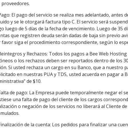
 proveedores.
Pago: El pago del servicio se realiza mes adelantado, antes d
luido y se le otorgará factura tipo C. El servicio será suspe
o luego de 5 días de la fecha de vencimiento. Luego de 35 dí
ntas que registren deuda serán dadas de baja sin previo aviso
 favor siga el procedimiento correspondiente, según lo espe
Reintegros y Rechazos: Todos los pagos a Bee Web Hosting 
óneos o los rechazos deben ser reportados dentro de los 30 
ión. Si usted rechaza un cargo en su Banco, que a nuestro pa
licitado en nuestras PUA y TDS, usted acuerda en pagar a
inistrativa” de $10.
Falta de pago: La Empresa puede temporalmente negar el serv
stiese una falta de pago del cliente de los cargos correspond
alización o negación de los servicios no liberará al Cliente d
umulados.
Finalización de la cuenta: Los pedidos para finalizar una cue