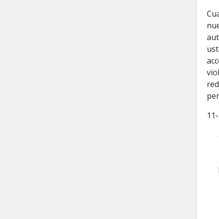
Cua
nue
aut
ust
acc
vio
red
per
11-