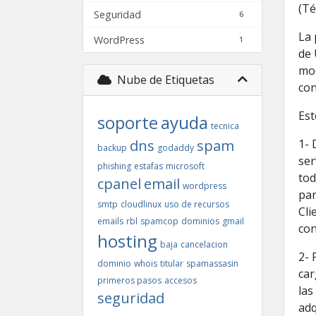
(Té
Seguridad
6
La 
WordPress
1
de 
mod
Nube de Etiquetas
con
Est
soporte
ayuda
tecnica
dns
spam
1- 
backup
godaddy
ser
phishing
estafas
microsoft
tod
cpanel
email
wordpress
par
smtp
cloudlinux
uso de recursos
Cli
emails
rbl
spamcop
dominios
gmail
con
hosting
baja
cancelacion
2- 
dominio
whois
titular
spamassasin
car
primeros pasos
accesos
las
seguridad
adq