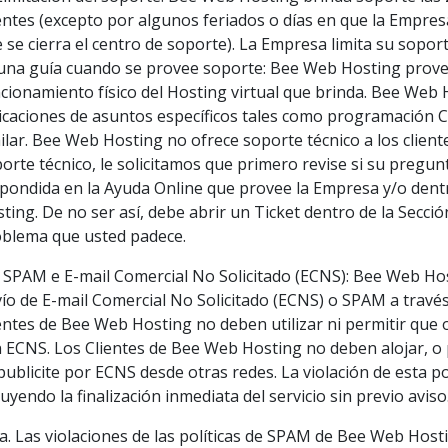
entes (excepto por algunos feriados o días en que la Empre
 se cierra el centro de soporte). La Empresa limita su sopor
una guía cuando se provee soporte: Bee Web Hosting prove
cionamiento físico del Hosting virtual que brinda. Bee Web
icaciones de asuntos específicos tales como programación 
ilar. Bee Web Hosting no ofrece soporte técnico a los cliente
orte técnico, le solicitamos que primero revise si su preg
pondida en la Ayuda Online que provee la Empresa y/o dent
ting. De no ser así, debe abrir un Ticket dentro de la Secci
blema que usted padece.
 SPAM e E-mail Comercial No Solicitado (ECNS): Bee Web Hos
ío de E-mail Comercial No Solicitado (ECNS) o SPAM a través 
entes de Bee Web Hosting no deben utilizar ni permitir que 
 ECNS. Los Clientes de Bee Web Hosting no deben alojar, o p
publicite por ECNS desde otras redes. La violación de esta po
luyendo la finalización inmediata del servicio sin previo aviso
Las violaciones de las políticas de SPAM de Bee Web Host